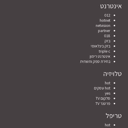
אינטרנט
012
hotnet
netvision
partner
018
בזק
בזק בינלאומי
triple c
אינטרנט רימון
בחירת ספק ותשתית
טלויזיה
hot
hot עסקים
yes
סלקום TV
פרטנר TV
טריפל
hot