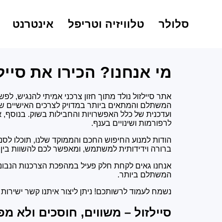
סלולר
טלוויזיה וטריפל
אינטרנט
מי אנחנו? הכירו את סייל
אתר סיילזול נולד מתוך חזון צרכני אמיתי להנגיש, ל
המשתלם והמתאים ביותר במדויק לצרכים האישיים של
ועדכנית של כלל האפשרויות והחבילות בשוק. בנוסף, 
לרפורמות ושינויים בענף.
הודות למנוע החיפוש החכם והממוקד שלנו, תוכלו לסנן
ברורה וידידותית למשתמש, ומאפשר לכם להשוות בין
אנחנו גאים לקחת חלק פעיל במהפכת הצרכנות הנבונה
המשתלם ביותר.
נשמח לעמוד לרשותכם! ניתן ליצור איתנו קשר ישירות במייל: llall@gmail.com
סיילזול – משווים, חוסכים ולא מ