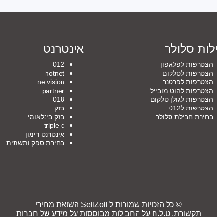
לות סלולר
אינטרנט
הצטרפות לפלאפון
012
הצטרפות לסלקום
hotnet
הצטרפות לפרטנר
netvision
הצטרפות להוט מובייל
partner
הצטרפות לגולן טלקום
018
הצטרפות ל012
בזק
בחירת חבילת סלולר
בזק בינלאומי
triple c
אינטרנט רימון
בחירת ספק ותשתית
© כל הזכויות שמורות ל SellZoll השואת מחירי
תקשורת. ט.ל.ח על החבילות מבוססות על מידע של חברות